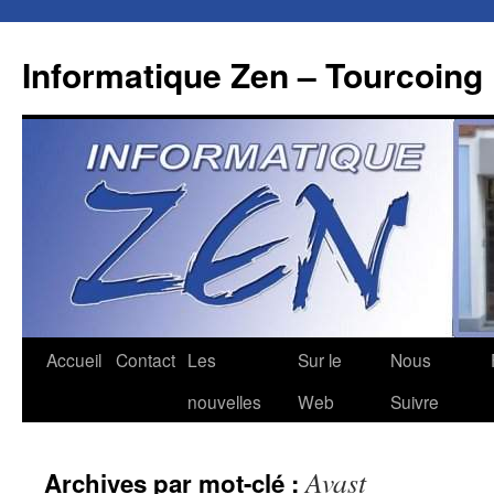
Aller
au
Informatique Zen – Tourcoing
contenu
Accueil
Contact
Les
Sur le
Nous
nouvelles
Web
Suivre
Avast
Archives par mot-clé :