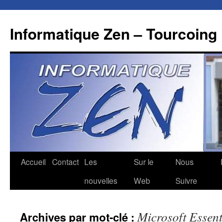
Aller
au
Informatique Zen – Tourcoing
contenu
Accueil
Contact
Les
Sur le
Nous
nouvelles
Web
Suivre
Microsoft Essent
Archives par mot-clé :