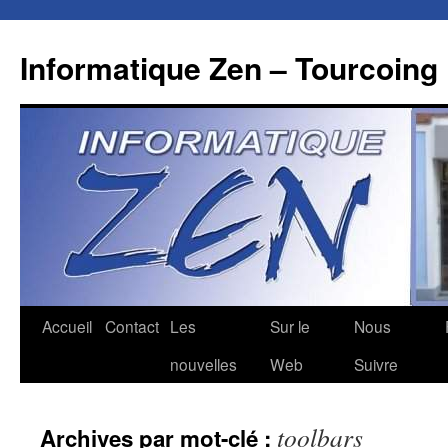
Aller
au
Informatique Zen – Tourcoing
contenu
Accueil
Contact
Les
Sur le
Nous
nouvelles
Web
Suivre
toolbars
Archives par mot-clé :