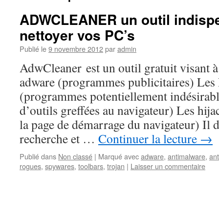
ADWCLEANER un outil indisp
nettoyer vos PC’s
Publié le
9 novembre 2012
par
admin
AdwCleaner est un outil gratuit visant 
adware (programmes publicitaires) Le
(programmes potentiellement indésirabl
d’outils greffées au navigateur) Les hij
la page de démarrage du navigateur) Il
recherche et …
Continuer la lecture
→
Publié dans
Non classé
|
Marqué avec
adware
,
antimalware
,
an
rogues
,
spywares
,
toolbars
,
trojan
|
Laisser un commentaire